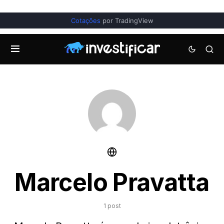
Cotações
por TradingView
Marcelo Pravatta
1 post