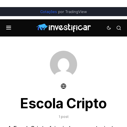
Cotações
por TradingView
Escola Cripto
1 post