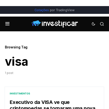
Cotações
por TradingView
Browsing Tag
visa
1 post
INVESTIMENTOS
Executivo da VISA ve que
criptomoedas se tornaram uma nova