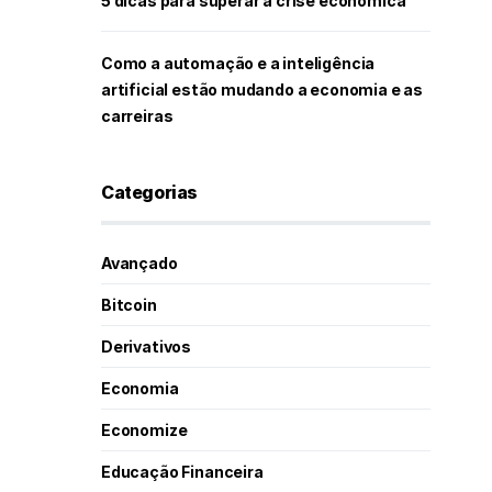
5 dicas para superar a crise econômica
Como a automação e a inteligência
artificial estão mudando a economia e as
carreiras
Categorias
Avançado
Bitcoin
Derivativos
Economia
Economize
Educação Financeira