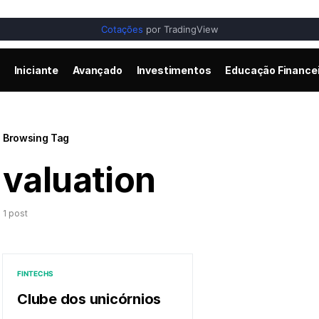
Cotações
por TradingView
Iniciante
Avançado
Investimentos
Educação Finance
Browsing Tag
valuation
1 post
FINTECHS
Clube dos unicórnios