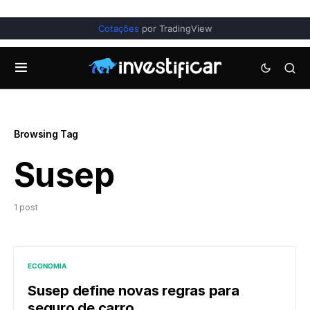
Cotações
por TradingView
Browsing Tag
Susep
1 post
ECONOMIA
Susep define novas regras para
seguro de carro