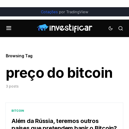
Cotações
por TradingView
Browsing Tag
preço do bitcoin
3 posts
BITCOIN
Além da Rússia, teremos outros
países que pretendem banir o Bitcoin?