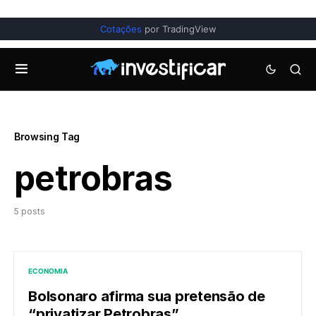
Cotações
por TradingView
Browsing Tag
petrobras
5 posts
ECONOMIA
Bolsonaro afirma sua pretensão de
“privatizar Petrobras”