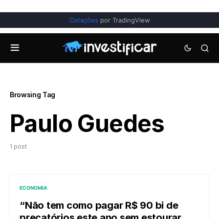
Cotações
por TradingView
Browsing Tag
Paulo Guedes
1 post
ECONOMIA
“Não tem como pagar R$ 90 bi de
precatórios este ano sem estourar