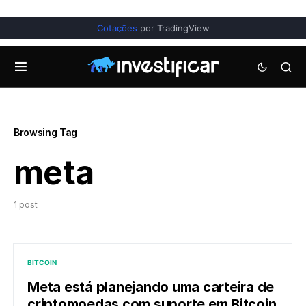
Cotações
por TradingView
Browsing Tag
meta
1 post
BITCOIN
Meta está planejando uma carteira de
criptomoedas com suporte em Bitcoin