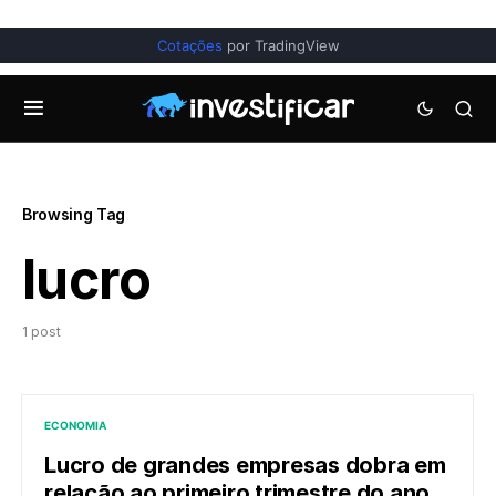
Cotações
por TradingView
Browsing Tag
lucro
1 post
ECONOMIA
Lucro de grandes empresas dobra em
relação ao primeiro trimestre do ano