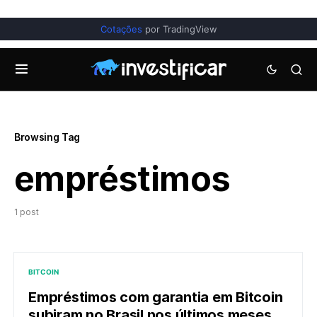
Cotações
por TradingView
Browsing Tag
empréstimos
1 post
BITCOIN
Empréstimos com garantia em Bitcoin
subiram no Brasil nos últimos meses