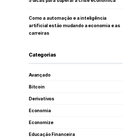
5 dicas para superar a crise econômica
Como a automação e a inteligência
artificial estão mudando a economia e as
carreiras
Categorias
Avançado
Bitcoin
Derivativos
Economia
Economize
Educação Financeira