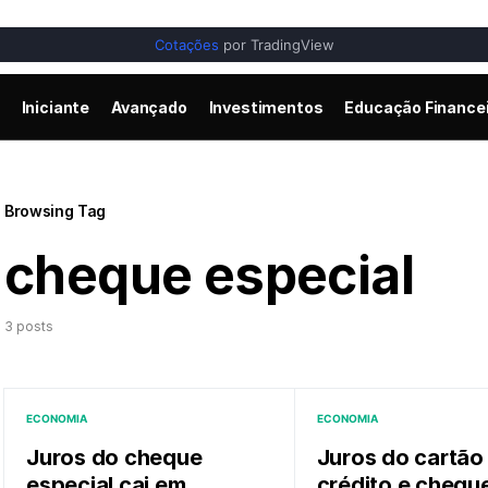
Cotações
por TradingView
Iniciante
Avançado
Investimentos
Educação Finance
Browsing Tag
cheque especial
3 posts
ECONOMIA
ECONOMIA
Juros do cheque
Juros do cartão
especial cai em
crédito e chequ