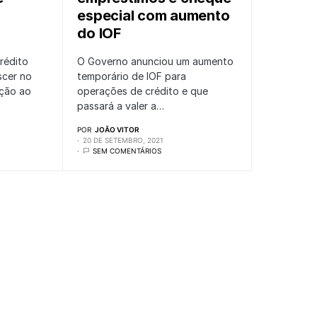
especial com aumento
do IOF
rédito
O Governo anunciou um aumento
scer no
temporário de IOF para
ção ao
operações de crédito e que
passará a valer a…
POR
JOÃO VITOR
20 DE SETEMBRO, 2021
SEM COMENTÁRIOS