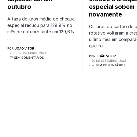
outubro
especial sobem
novamente
A taxa de juros médio do cheque
especial recuou para 128,8% no
Os juros do cartão de c
mês de outubro, ante um 129,6%
rotativo voltaram a cre
…
último mês em compara
que foi…
POR
JOÃO VITOR
29 DE NOVEMBRO, 2021
POR
JOÃO VITOR
SEM COMENTÁRIOS
30 DE SETEMBRO, 2021
SEM COMENTÁRIOS