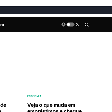
ira
ECONOMIA
 de
Veja o que muda em
e
empréstimos e cheque