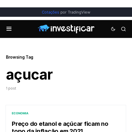
Cotações
por TradingView
Browsing Tag
açucar
1 post
ECONOMIA
Preço do etanol e açúcar ficam no
topo da inflação em 2021