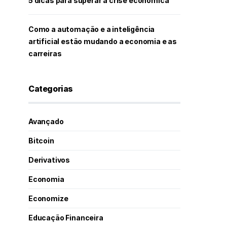
5 dicas para superar a crise econômica
Como a automação e a inteligência
artificial estão mudando a economia e as
carreiras
Categorias
Avançado
Bitcoin
Derivativos
Economia
Economize
Educação Financeira