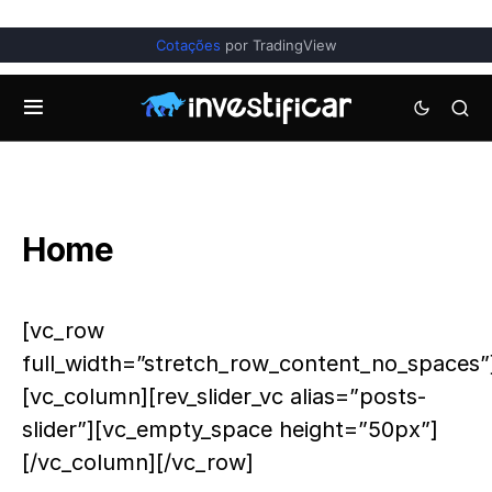
Cotações
por TradingView
Home
[vc_row
full_width=”stretch_row_content_no_spaces”
[vc_column][rev_slider_vc alias=”posts-
slider”][vc_empty_space height=”50px”]
[/vc_column][/vc_row]