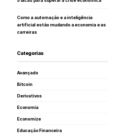
5 dicas para superar a crise econômica
Como a automação e a inteligência
artificial estão mudando a economia e as
carreiras
Categorias
Avançado
Bitcoin
Derivativos
Economia
Economize
Educação Financeira