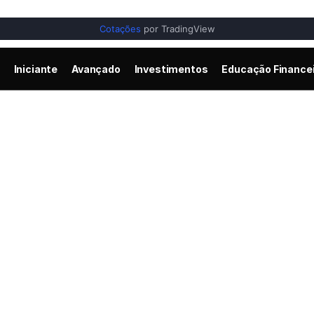
Cotações
por TradingView
Iniciante
Avançado
Investimentos
Educação Finance
n