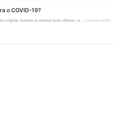
tra o COVID-19?
C
áfico original. Quando os tempos ficam difíceis, os …
Continue lendo
os
ba
ce
re
co
o
C
19